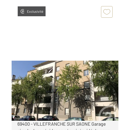
Exclusivité
VILLEFRANCHE SUR SAONE 69
2
13 m
Ref : 31475
Parking à louer
97 €
par mois charges comprises
69400 - VILLEFRANCHE SUR SAONE Garage