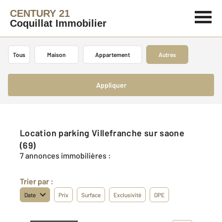
CENTURY 21
Coquillat Immobilier
Tous
Maison
Appartement
Autres
Appliquer
Location parking Villefranche sur saone
(69)
7 annonces immobilières :
Trier par :
Date
Prix
Surface
Exclusivité
DPE