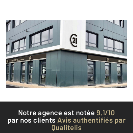
CENTURY 21 Coquillat Immobilier
355 rue Gabriel Voisin
VILLEFRANCHE SUR SAONE - 69400
Envoyer un message
Téléphoner à l'agence
Notre agence est notée
9,1/10
par nos clients
Avis authentifiés par
Qualitelis