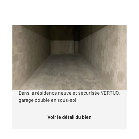
VILLEFRANCHE SUR SAONE 69
2
24 m
Ref : 32107
Parking à louer
136 €
par mois charges comprises
Dans la résidence neuve et sécurisée VERTUO,
garage double en sous-sol.
Voir le détail du bien