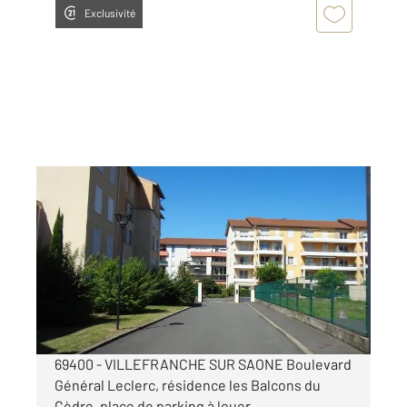
Exclusivité
VILLEFRANCHE SUR SAONE 69
2
15 m
Ref : 27782
Parking à louer
30 €
par mois charges comprises
69400 - VILLEFRANCHE SUR SAONE Boulevard
Général Leclerc, résidence les Balcons du
Cèdre, place de parking à louer.