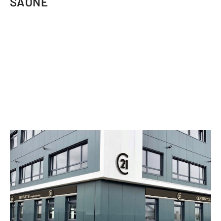
SAONE
CENTURY 21 Coquillat Immobilier
355 rue Gabriel Voisin
VILLEFRANCHE SUR SAONE - 69400
Envoyer un message