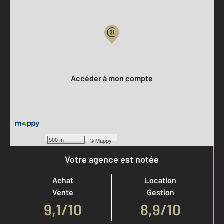
Parlons de vous, parlons biens
Votre compte :
Accéder à mon compte
500 m
©
Mappy
Votre agence est notée
Achat
Location
Vente
Gestion
9,1
/
10
8,9/10