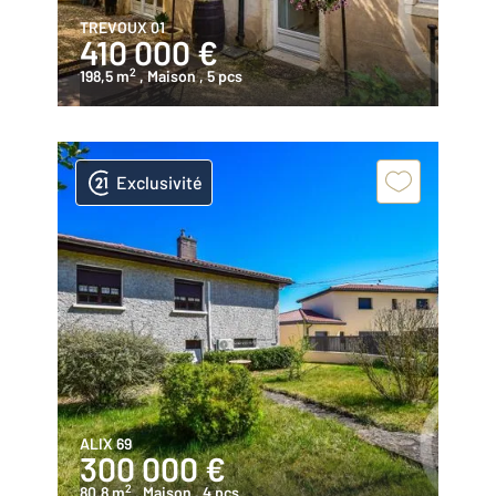
TREVOUX 01
410 000 €
2
198,5 m
, Maison
, 5 pcs
Exclusivité
ALIX 69
300 000 €
2
80,8 m
, Maison
, 4 pcs