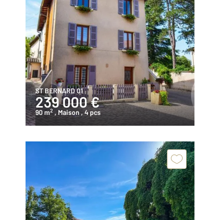
ST BERNARD 01
239 000 €
2
90 m
, Maison
, 4 pcs