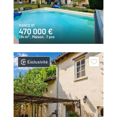
RANCE 01
470 000 €
2
134 m
, Maison
, 7 pcs
Exclusivité