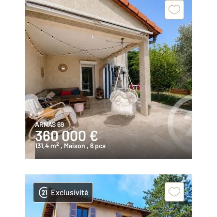
ARNAS 69
360 000 €
2
131,4 m
, Maison
, 6 pcs
Exclusivité