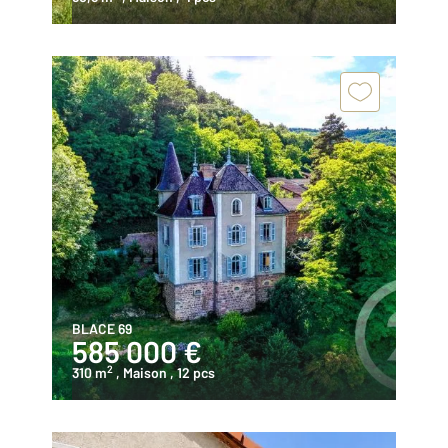
BLACE 69
585 000 €
2
310 m
, Maison
, 12 pcs